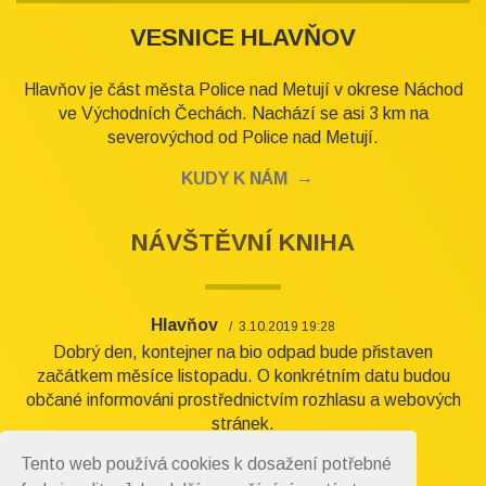
VESNICE HLAVŇOV
Hlavňov je část města Police nad Metují v okrese Náchod
ve Východních Čechách. Nachází se asi 3 km na
severovýchod od Police nad Metují.
KUDY K NÁM
NÁVŠTĚVNÍ KNIHA
Hlavňov
3.10.2019 19:28
Dobrý den, kontejner na bio odpad bude přistaven
začátkem měsíce listopadu. O konkrétním datu budou
občané informováni prostřednictvím rozhlasu a webových
stránek.
Tento web používá cookies k dosažení potřebné
DALŠÍ PŘÍSPĚVKY